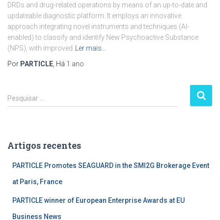
DRDs and drug-related operations by means of an up-to-date and
updateable diagnostic platform. It employs an innovative
approach integrating novel instruments and techniques (AI-
enabled) to classify and identify New Psychoactive Substance
(NPS), with improved
Ler mais…
Por
PARTICLE
, Há
1 ano
P
Pesquisar …
e
s
q
u
Artigos recentes
i
s
PARTICLE Promotes SEAGUARD in the SMI2G Brokerage Event
a
r
at Paris, France
p
PARTICLE winner of European Enterprise Awards at EU
o
r
Business News