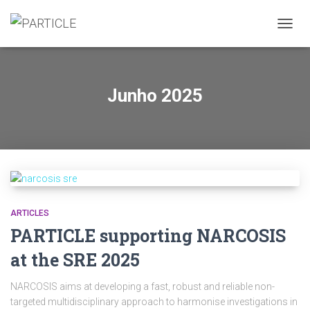
ALTER
A
NAVE
Junho 2025
ARTICLES
PARTICLE supporting NARCOSIS
at the SRE 2025
NARCOSIS aims at developing a fast, robust and reliable non-
targeted multidisciplinary approach to harmonise investigations in